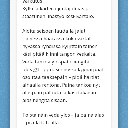
Vaikutus:
Kylki ja käden ojentajalihas ja
staattinen lihastyö keskivartalo.
Aloita seisoen laudalla jalat
pienessä haarassa koko vartalo
hyvässä ryhdissä kyljittäin toinen
käsi pitää kiinni tangon keskeltä.
Vedä tankoa ylöspäin hengitä
ulos. Loppuasennossa kyynärpäät
osoittaa taaksepäin – pidä hartiat
alhaalla rentona. Paina tankoa nyt
alaspäin palauta ja käsi takaisin
alas hengitä sisään.
Toista näin vedä ylös – ja paina alas
ripeällä tahdilla.