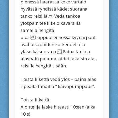
pienessä haarassa koko vartalo
hyvässä ryhdissä kädet suorana
tanko reisillä. Vedä tankoa
ylöspäin tee liike olkavarsilla
samalla hengitä
ulos. Loppuasennossa kyynärpäät
ovat olkapäiden korkeudella ja
yläselkä suorana. Paina tankoa
alaspäin palauta kädet takaisin alas
reisille hengitä sisään.
Toista liikettä vedä ylös – paina alas
ripeällä tahdilla ” kaivopumppaus”.
Toista liikettä
Aloittelija laske hitaasti 10:een (aika
10 s).